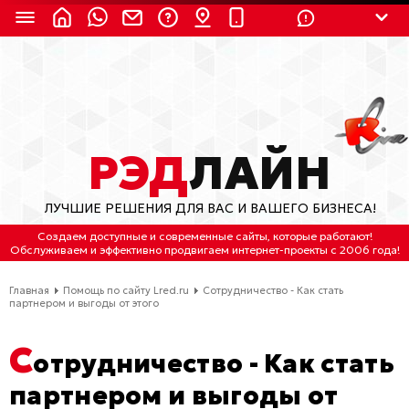
8 (924) 311-3435
8 (800) 550-9899
(с 2:30 до 11:30 по
Мск)
Бесплатно по России
РЭД
ЛАЙН
(4212) 658-653
ЛУЧШИЕ РЕШЕНИЯ ДЛЯ ВАС И ВАШЕГО БИЗНЕСА!
(4212) 637-673
Создаем доступные и современные сайты
, которые работают!
Обслуживаем
и
эффективно продвигаем интернет-проекты
с 2006 года!
Хабаровск, ул.Гамарника, 64
Главная
Помощь по сайту Lred.ru
Сотрудничество - Как стать
Отдельный вход \ Левый торец здания
партнером и выгоды от этого
Пн-пт. с 9:30 до 18:30 (по Хбк)
С
отрудничество - Как стать
info@lred.ru
партнером и выгоды от
Все контакты