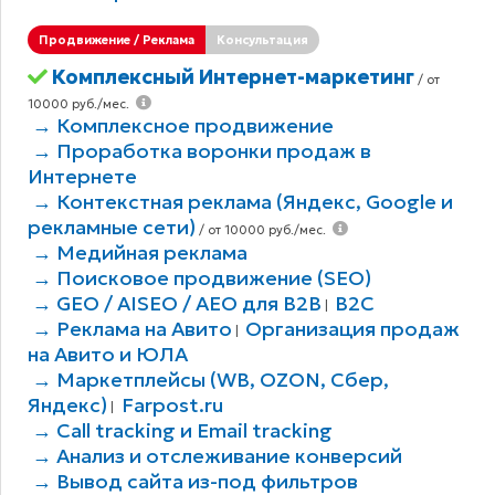
Продвижение / Реклама
Консультация
Комплексный Интернет-маркетинг
/ от
10000 руб./мес.
→ Комплексное продвижение
→ Проработка воронки продаж в
Интернете
→ Контекстная реклама (Яндекс, Google и
рекламные сети)
/ от 10000 руб./мес.
→ Медийная реклама
→ Поисковое продвижение (SEO)
→ GEO / AISEO / AEO для B2В
B2C
|
→ Реклама на Авито
Организация продаж
|
на Авито и ЮЛА
→ Маркетплейсы (WB, OZON, Сбер,
Яндекс)
Farpost.ru
|
→ Call tracking и Email tracking
→ Анализ и отслеживание конверсий
→ Вывод сайта из-под фильтров