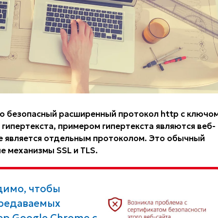
 это безопасный расширенный протокол http с ключо
гипертекста, примером гипертекста являются веб-
е является отдельным протоколом. Это обычный
 механизмы SSL и TLS.
димо, чтобы
ередаваемых
ер Google Chrome с