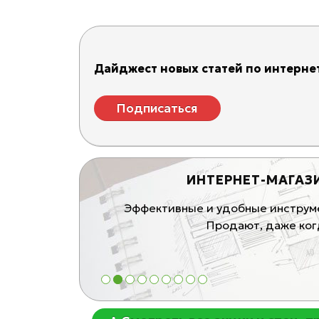
Дайджест новых статей по интернет
Подписаться
ИНТЕРНЕТ-МАГАЗ
ивные продающие
Эффективные и удобные инструмен
блей
Продают, даже когд
1
2
3
4
5
6
7
8
9