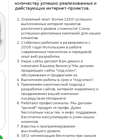
количеству успешно реализованных и
действующих интернет-проектов.
Огромный опыт: Более 2250! успешно
выполненных интернет проектов
различного уровня сложности! Сотни
успешных рекламных кампаний для наших
клиентов.
Стабильно работаем и развиваемся с
2006 года! Используем в работе
современные технологии и передовой
опыт веб-разработки.
Наши сайты делают Вам деньги и
помогают Вашему бизнесу! Мы делаем
продающие сайты "под ключ",
обслуживаем и продвигаем их.
ОМПЛЕКСНЫЙ ИНТЕРНЕТ-МАРКЕТИНГ И ПР
Выполняем работы в срок и "под ключ".
Применяем комплексный подход к
разработке сайтов, интернет-маркетингу и
ксимальную эффективность дает не какой-то конкретный
продвижению вашей компании
бинация таких методов и называется комплексным инт
посредством Интернета!
Работают профессионалы. Мы делаем
от 10000 рублей в месяц
"ручной" продукт от профи. Даем
бесплатные часы тех. и инфо. поддержки.
Подробнее...
Бесплатно консультируем и учим наших
клиентов.
Верстка и программирование
высочайшего уровня.
SEO-оптимизация бесплатно при заказе