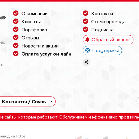
О компании
Контакты
Клиенты
Схема проезда
Портфолио
Подписка
Отзывы
Обратный звонок
нию
Новости и акции
Поддержка
Оплата услуг он-лайн
те
Контакты / Связь
ые сайты
, которые работают!
Обслуживаем
и
эффективно продвига
евод на Https