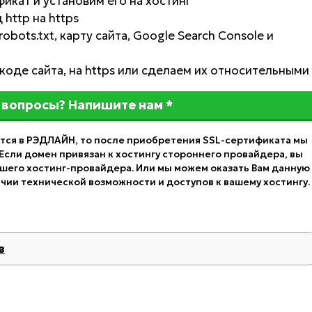
икат и установим его на хостинг
http на https
ots.txt, карту сайта, Google Search Console и
коде сайта, на https или сделаем их относительными
 вопросы? Напишите нам *
ется в РЭДЛАЙН, то после приобретения SSL-сертификата мы
Если домен привязан к хостингу стороннего провайдера, вы
шего хостинг-провайдера. Или мы можем оказать Вам данную
чии технической возможности и доступов к вашему хостингу.
в