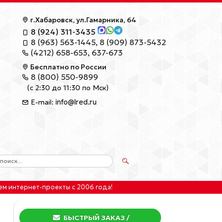
г.Хабаровск, ул.Гамарника, 64
8 (924) 311-3435
8 (963) 563-1445
,
8 (909) 873-5432
(4212) 658-653
,
637-673
Бесплатно по России
8 (800) 550-9899
(с 2:30 до 11:30 по Мск)
info@lred.ru
E-mail:
ем интернет-проекты
с 2006 года!
БЫСТРЫЙ ЗАКАЗ
/