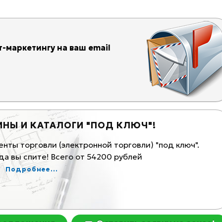
-маркетингу на ваш email
ИНЫ И КАТАЛОГИ "ПОД КЛЮЧ"!
К
ты торговли (электронной торговли) "под ключ".
Ма
а вы спите! Всего от 54200 рублей
Ком
Подробнее...