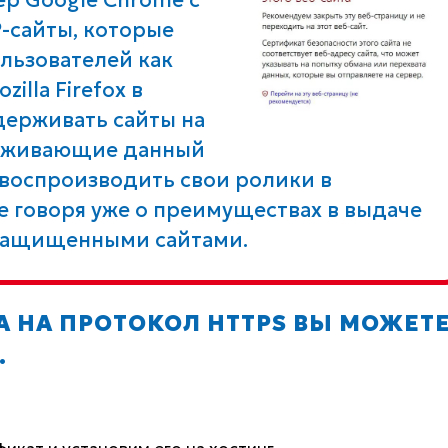
P-сайты, которые
льзователей как
illa Firefox в
держивать сайты на
держивающие данный
 воспроизводить свои ролики в
Не говоря уже о преимуществах в выдаче
езащищенными сайтами.
А НА ПРОТОКОЛ HTTPS ВЫ МОЖЕТ
.