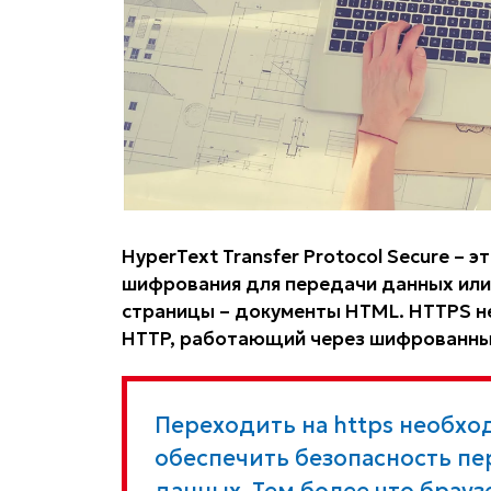
HyperText Transfer Protocol Secure –
шифрования для передачи данных или 
страницы – документы HTML. HTTPS н
HTTP, работающий через шифрованные
Переходить на https необхо
обеспечить безопасность п
данных. Тем более что брауз