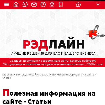
8 (924) 311-3435
8 (800) 550-9899
(с 2:30 до 11:30 по
Мск)
Бесплатно по России
РЭД
ЛАЙН
(4212) 658-653
ЛУЧШИЕ РЕШЕНИЯ ДЛЯ ВАС И ВАШЕГО БИЗНЕСА!
(4212) 637-673
Создаем доступные и современные сайты
, которые работают!
Обслуживаем
и
эффективно продвигаем интернет-проекты
с 2006 года!
Хабаровск, ул.Гамарника, 64
Главная
Помощь по сайту Lred.ru
Полезная информация на сайте -
Отдельный вход \ Левый торец здания
Статьи
Пн-пт. с 9:30 до 18:30 (по Хбк)
П
олезная информация на
info@lred.ru
сайте - Статьи
Все контакты