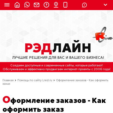
8 (924) 311-3435
8 (800) 550-9899
(с 2:30 до 11:30 по
Мск)
Бесплатно по России
РЭД
ЛАЙН
(4212) 658-653
ЛУЧШИЕ РЕШЕНИЯ ДЛЯ ВАС И ВАШЕГО БИЗНЕСА!
(4212) 637-673
Создаем доступные и современные сайты
, которые работают!
Обслуживаем
и
эффективно продвигаем интернет-проекты
с 2006 года!
Хабаровск, ул.Гамарника, 64
Главная
Помощь по сайту Lred.ru
Оформление заказов - Как оформить
Отдельный вход \ Левый торец здания
заказ
Пн-пт. с 9:30 до 18:30 (по Хбк)
О
формление заказов - Как
info@lred.ru
оформить заказ
Все контакты