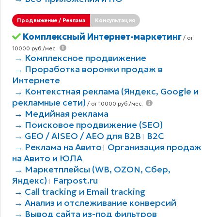
Продвижение / Реклама
Консультация
Комплексный Интернет-маркетинг
/ от
10000 руб./мес.
→ Комплексное продвижение
→ Проработка воронки продаж в
Интернете
→ Контекстная реклама (Яндекс, Google и
рекламные сети)
/ от 10000 руб./мес.
→ Медийная реклама
→ Поисковое продвижение (SEO)
→ GEO / AISEO / AEO для B2В
B2C
|
→ Реклама на Авито
Организация продаж
|
на Авито и ЮЛА
→ Маркетплейсы (WB, OZON, Сбер,
Яндекс)
Farpost.ru
|
→ Call tracking и Email tracking
→ Анализ и отслеживание конверсий
→ Вывод сайта из-под фильтров