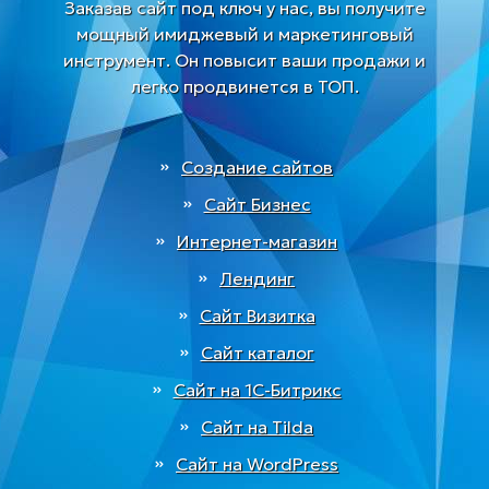
Заказав сайт под ключ у нас, вы получите
мощный имиджевый и маркетинговый
инструмент. Он повысит ваши продажи и
легко продвинется в ТОП.
Создание сайтов
Сайт Бизнес
Интернет-магазин
Лендинг
Сайт Визитка
Сайт каталог
Сайт на 1С-Битрикс
Сайт на Tilda
Сайт на WordPress