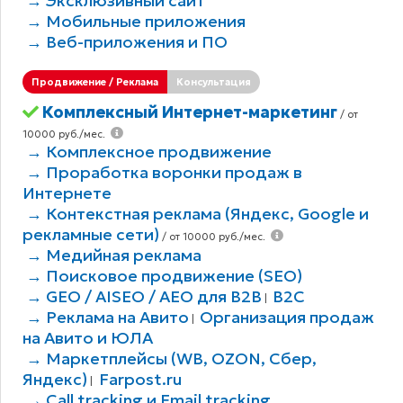
→ Эксклюзивный сайт
→ Мобильные приложения
→ Веб-приложения и ПО
Продвижение / Реклама
Консультация
Комплексный Интернет-маркетинг
/ от
10000 руб./мес.
→ Комплексное продвижение
→ Проработка воронки продаж в
Интернете
→ Контекстная реклама (Яндекс, Google и
рекламные сети)
/ от 10000 руб./мес.
→ Медийная реклама
→ Поисковое продвижение (SEO)
→ GEO / AISEO / AEO для B2В
B2C
|
→ Реклама на Авито
Организация продаж
|
на Авито и ЮЛА
→ Маркетплейсы (WB, OZON, Сбер,
Яндекс)
Farpost.ru
|
→ Call tracking и Email tracking