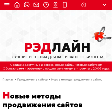
8 (924) 311-3435
8 (800) 550-9899
(с 2:30 до 11:30 по
Мск)
Бесплатно по России
РЭД
ЛАЙН
(4212) 658-653
ЛУЧШИЕ РЕШЕНИЯ ДЛЯ ВАС И ВАШЕГО БИЗНЕСА!
(4212) 637-673
Создаем доступные и современные сайты
, которые работают!
Обслуживаем
и
эффективно продвигаем интернет-проекты
с 2006 года!
Хабаровск, ул.Гамарника, 64
Главная
Продвижение сайтов
Новые методы продвижения сайтов
Отдельный вход \ Левый торец здания
Пн-пт. с 9:30 до 18:30 (по Хбк)
Н
овые методы
info@lred.ru
продвижения сайтов
Все контакты