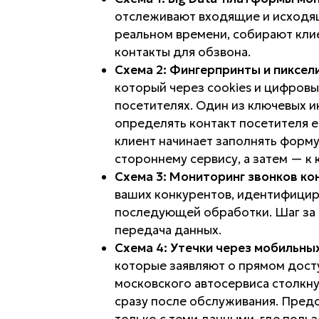
отслеживают входящие и исходящ
реальном времени, собирают кли
контакты для обзвона.
Схема 2: Фингерпринты и пиксели
который через cookies и цифров
посетителях. Один из ключевых 
определять контакт посетителя ещ
клиент начинает заполнять форму
стороннему сервису, а затем — к 
Схема 3: Мониторинг звонков ко
ваших конкурентов, идентифициру
последующей обработки. Шаг за
передача данных.
Схема 4: Утечки через мобильны
которые заявляют о прямом дост
московского автосервиса столкну
сразу после обслуживания. Предс
только с теми данными, где поль