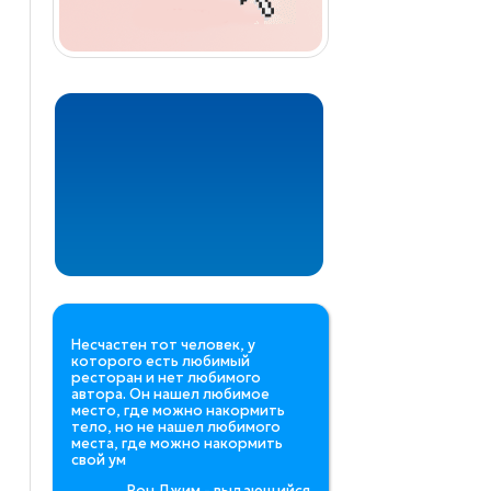
Несчастен тот человек, у
которого есть любимый
ресторан и нет любимого
автора. Он нашел любимое
место, где можно накормить
тело, но не нашел любимого
места, где можно накормить
свой ум
Рон Джим - выдающийся