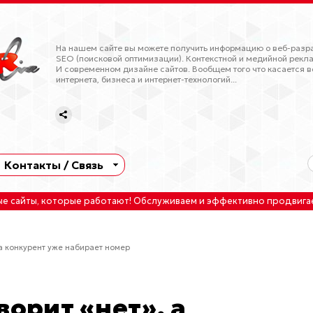
На нашем сайте вы можете получить информацию о веб-разра
SEO (поисковой оптимизации). Контекстной и медийной рекла
И современном дизайне сайтов. Вообщем того что касается в
интернета, бизнеса и интернет-технологий...
Контакты / Связь
ые сайты
, которые работают!
Обслуживаем
и
эффективно продвига
 а конкурент уже набирает номер
ворит «нет», а