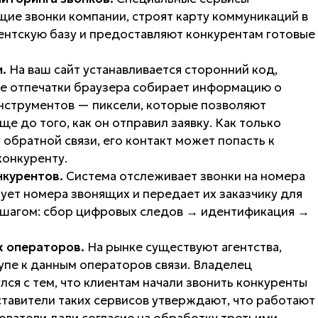
ие звонки компании, строят карту коммуникаций в
ентскую базу и предоставляют конкурентам готовые
.
На ваш сайт устанавливается сторонний код,
ые отпечатки браузера собирает информацию о
инструментов — пиксели, которые позволяют
е до того, как он отправил заявку. Как только
 обратной связи, его контакт может попасть к
конкуренту.
нкурентов.
Система отслеживает звонки на номера
ет номера звонящих и передает их заказчику для
 шагом: сбор цифровых следов → идентификация →
х операторов.
На рынке существуют агентства,
упе к данным операторов связи. Владелец
лся с тем, что клиентам начали звонить конкуренты
тавители таких сервисов утверждают, что работают
зователи дали согласие на обработку третьими