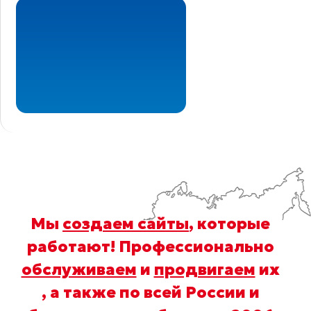
Мы
создаем сайты
, которые
работают! Профессионально
обслуживаем
и
продвигаем
их
, а также по всей России и