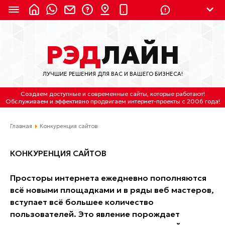
8 (924) 311-3435
РЭД
ЛАЙН
8 (800) 550-9899
(с 2:30 до 11:30 по
Мск)
ЛУЧШИЕ РЕШЕНИЯ ДЛЯ ВАС И ВАШЕГО БИЗНЕСА!
Бесплатно по России
Создаем доступные и современные сайты
, которые работают!
(4212) 658-653
Обслуживаем
и
эффективно продвигаем интернет-проекты
с 2006 года!
(4212) 637-673
Главная
Конкуренция сайтов
Хабаровск, ул.Гамарника, 64
КОНКУРЕНЦИЯ САЙТОВ
Отдельный вход \ Левый торец здания
Пн-пт. с 9:30 до 18:30 (по Хбк)
Просторы интернета ежедневно пополняются
всё новыми площадками и в ряды веб мастеров,
info@lred.ru
вступает всё большее количество
пользователей. Это явление порождает
Все контакты