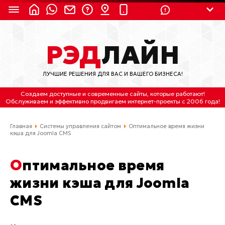
8 (924) 311-3435
РЭД
ЛАЙН
8 (800) 550-9899
(с 2:30 до 11:30 по
Мск)
ЛУЧШИЕ РЕШЕНИЯ ДЛЯ ВАС И ВАШЕГО БИЗНЕСА!
Бесплатно по России
Создаем доступные и современные сайты
, которые работают!
(4212) 658-653
Обслуживаем
и
эффективно продвигаем интернет-проекты
с 2006 года!
(4212) 637-673
Главная
Системы управления сайтом
Оптимальное время жизни
кэша для Joomla CMS
Хабаровск, ул.Гамарника, 64
Оптимальное время
Отдельный вход \ Левый торец здания
Пн-пт. с 9:30 до 18:30 (по Хбк)
жизни кэша для Joomla
CMS
info@lred.ru
Все контакты