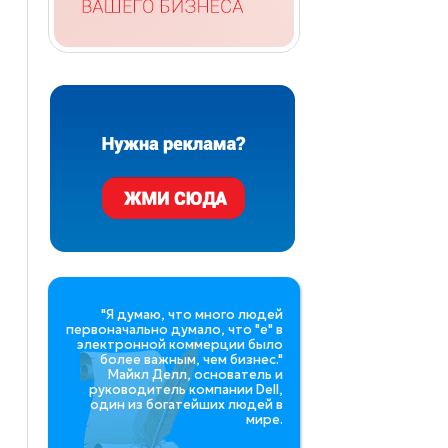
"Я думаю, что много людей
первоначально думало, что "e" в
электронной коммерции было
более важным, чем бизнес."
Майкл Делл, основатель и
руководитель компании Dell,
один из богатейших людей в
мире.