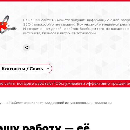
На нашем сайте вы можете получить информацию о веб-разра
SEO (поисковой оптимизации). Контекстной и медийной рекла
И современном дизайне сайтов. Вообщем того что касается в
интернета, бизнеса и интернет-технологий...
Контакты / Связь
ые сайты
, которые работают!
Обслуживаем
и
эффективно продвига
ту — её займет специалист, владеющий искусственным интеллектом
вашу работу — её