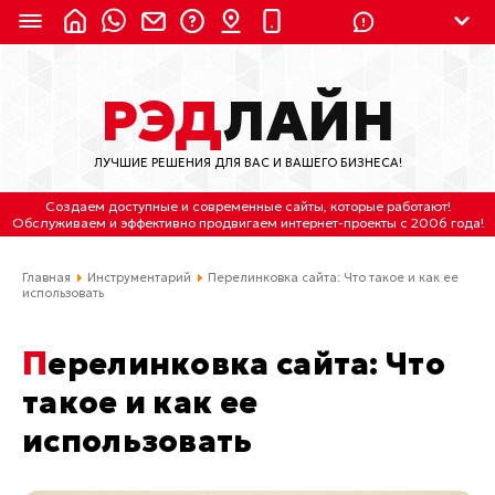
8 (924) 311-3435
РЭД
ЛАЙН
8 (800) 550-9899
(с 2:30 до 11:30 по
Мск)
ЛУЧШИЕ РЕШЕНИЯ ДЛЯ ВАС И ВАШЕГО БИЗНЕСА!
Бесплатно по России
Создаем доступные и современные сайты
, которые работают!
(4212) 658-653
Обслуживаем
и
эффективно продвигаем интернет-проекты
с 2006 года!
(4212) 637-673
Главная
Инструментарий
Перелинковка сайта: Что такое и как ее
использовать
Хабаровск, ул.Гамарника, 64
Перелинковка сайта: Что
Отдельный вход \ Левый торец здания
Пн-пт. с 9:30 до 18:30 (по Хбк)
такое и как ее
использовать
info@lred.ru
Все контакты