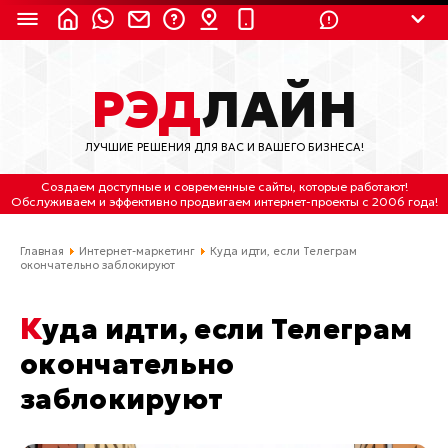
8 (924) 311-3435
РЭД
ЛАЙН
8 (800) 550-9899
(с 2:30 до 11:30 по
Мск)
ЛУЧШИЕ РЕШЕНИЯ ДЛЯ ВАС И ВАШЕГО БИЗНЕСА!
Бесплатно по России
Создаем доступные и современные сайты
, которые работают!
(4212) 658-653
Обслуживаем
и
эффективно продвигаем интернет-проекты
с 2006 года!
(4212) 637-673
Главная
Интернет-маркетинг
Куда идти, если Телеграм
окончательно заблокируют
Хабаровск, ул.Гамарника, 64
Куда идти, если Телеграм
Отдельный вход \ Левый торец здания
Пн-пт. с 9:30 до 18:30 (по Хбк)
окончательно
заблокируют
info@lred.ru
Все контакты