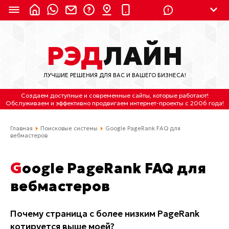
8 (924) 311-3435
РЭД
ЛАЙН
8 (800) 550-9899
(с 2:30 до 11:30 по
Мск)
ЛУЧШИЕ РЕШЕНИЯ ДЛЯ ВАС И ВАШЕГО БИЗНЕСА!
Бесплатно по России
Создаем доступные и современные сайты
, которые работают!
(4212) 658-653
Обслуживаем
и
эффективно продвигаем интернет-проекты
с 2006 года!
(4212) 637-673
Главная
Поисковые системы
Google PageRank FAQ для
вебмастеров
Хабаровск, ул.Гамарника, 64
Google PageRank FAQ для
Отдельный вход \ Левый торец здания
Пн-пт. с 9:30 до 18:30 (по Хбк)
вебмастеров
info@lred.ru
Почему страница с более низким PageRank
котируется выше моей?
Все контакты