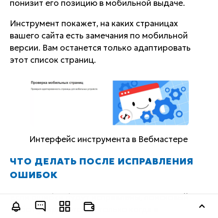
понизит его позицию в мобильной выдаче.
Инструмент покажет, на каких страницах
вашего сайта есть замечания по мобильной
версии. Вам останется только адаптировать
этот список страниц.
Интерфейс инструмента в Вебмастере
ЧТО ДЕЛАТЬ ПОСЛЕ ИСПРАВЛЕНИЯ
ОШИБОК
Если ошибки будут исправлены, поисковый
Оставить заявку
робот увидит это, но только когда в