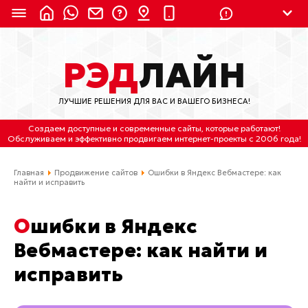
8 (924) 311-3435
РЭД
ЛАЙН
8 (800) 550-9899
(с 2:30 до 11:30 по
Мск)
ЛУЧШИЕ РЕШЕНИЯ ДЛЯ ВАС И ВАШЕГО БИЗНЕСА!
Бесплатно по России
Создаем доступные и современные сайты
, которые работают!
(4212) 658-653
Обслуживаем
и
эффективно продвигаем интернет-проекты
с 2006 года!
(4212) 637-673
Главная
Продвижение сайтов
Ошибки в Яндекс Вебмастере: как
найти и исправить
Хабаровск, ул.Гамарника, 64
Ошибки в Яндекс
Отдельный вход \ Левый торец здания
Пн-пт. с 9:30 до 18:30 (по Хбк)
Вебмастере: как найти и
исправить
info@lred.ru
Все контакты