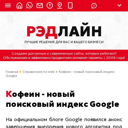
8 (924) 311-3435
РЭД
ЛАЙН
8 (800) 550-9899
(с 2:30 до 11:30 по
Мск)
ЛУЧШИЕ РЕШЕНИЯ ДЛЯ ВАС И ВАШЕГО БИЗНЕСА!
Бесплатно по России
Создаем доступные и современные сайты
, которые работают!
(4212) 658-653
Обслуживаем
и
эффективно продвигаем интернет-проекты
с 2006 года!
(4212) 637-673
Главная
Справочник по web
Кофеин - новый поисковый индекс
Google
Хабаровск, ул.Гамарника, 64
Кофеин - новый
Отдельный вход \ Левый торец здания
Пн-пт. с 9:30 до 18:30 (по Хбк)
поисковый индекс Google
info@lred.ru
На официальном блоге Google появился анонс
завершения внедрения нового алгоритма под
Все контакты