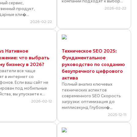
компании подходят к выбор...
ный сервис,
2026-02-22
твенный продукт,
дарные кли�...
2026-02-22
vs Нативное
Техническое SEO 2025:
ожение: что выбрать
Фундаментальное
му бизнесу в 2026?
руководство по созданию
ователи все чаще
безупречного цифрового
ят в интернет со
актива
фонов. Если ваш сайт не
Полный анализ ключевых
ирован под мобильные
технических аспектов
ства, вы упускаете к...
современного SEO Скорость
2026-02-12
загрузки: оптимизация до
миллисекунд Глубоки�...
2025-12-11