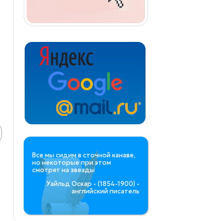
Все мы сидим в сточной канаве,
но некоторые при этом
смотрят на звезды
Уайльд Оскар - (1854-1900) -
английский писатель