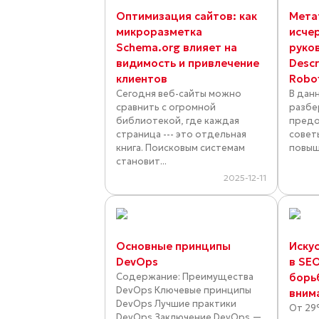
Оптимизация сайтов: как
Мета
микроразметка
исче
Schema.org влияет на
руков
видимость и привлечение
Descr
клиентов
Robo
Сегодня веб-сайты можно
В дан
сравнить с огромной
разбе
библиотекой, где каждая
предо
страница --- это отдельная
совет
книга. Поисковым системам
повыш
становит...
2025-12-11
Основные принципы
Иску
DevOps
в SE
Содержание: Преимущества
борь
DevOps Ключевые принципы
вним
DevOps Лучшие практики
От 29
DevOps Заключение DevOps —