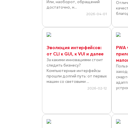
Или, наоборот, обращений
Отлич
достаточно, н...
качес
благо
2026-04-01
Эволюция интерфейсов:
PWA 
от CLI к GUI, к VUI и далее
прил
За какими инновациями стоит
мало
следить бизнесу?
Польз
Компьютерные интерфейсы
заход
прошли долгий путь: от первых
смарт
машин со световыми ...
адапт
устрой
2026-02-12