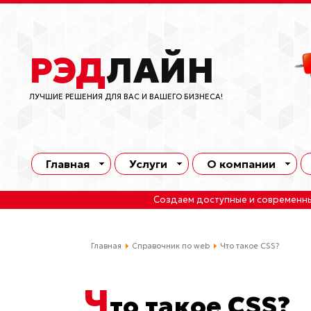
РЭД
ЛАЙН
ЛУЧШИЕ РЕШЕНИЯ ДЛЯ ВАС И ВАШЕГО БИЗНЕСА!
Главная
Услуги
О компании
Создаем доступные и современн
Главная
Справочник по web
Что такое CSS?
Ч
то такое CSS?