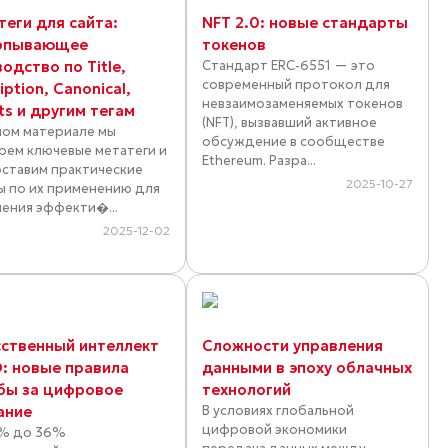
теги для сайта:
NFT 2.0: новые стандарты
рпывающее
токенов
одство по Title,
Стандарт ERC-6551 — это
современный протокол для
iption, Canonical,
невзаимозаменяемых токенов
ts и другим тегам
(NFT), вызвавший активное
ном материале мы
обсуждение в сообществе
рем ключевые метатеги и
Ethereum. Разра...
ставим практические
2025-10-27
ы по их применению для
ения эффекти�...
2025-12-02
сственный интеллект
Сложности управления
O: новые правила
данными в эпоху облачных
бы за цифровое
технологий
ание
В условиях глобальной
цифровой экономики
% до 36%