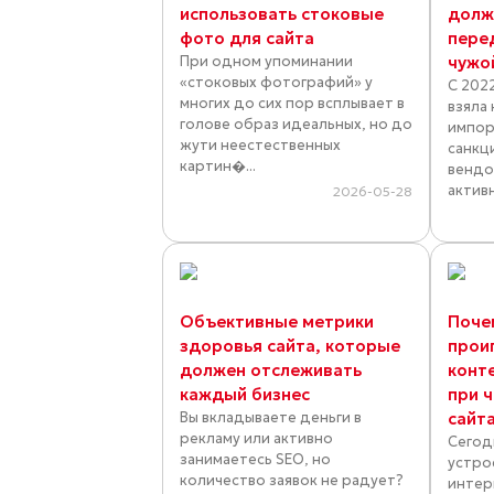
использовать стоковые
долж
фото для сайта
перед
При одном упоминании
чужо
«стоковых фотографий» у
С 202
многих до сих пор всплывает в
взяла 
голове образ идеальных, но до
импор
жути неестественных
санкц
картин�...
вендо
активн
2026-05-28
Объективные метрики
Поче
здоровья сайта, которые
прои
должен отслеживать
конт
каждый бизнес
при ч
Вы вкладываете деньги в
сайт
рекламу или активно
Сегод
занимаетесь SEO, но
устро
количество заявок не радует?
интер