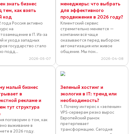
ен знать бизнес
менеджеры: что выбрать
 тем, как взять
для эффективного
й код
продвижения в 2026 году?
2 года Россия активно
Клиентский сервис
курс на
стремительно меняется —
тозамещение в IT. Из-за
компании всё чаще
ий и ухода западных
оказываются перед выбором:
ров государство стало
автоматизация или живое
о подд...
общение. Мы пон...
2026-05-07
2026-04-08
му малый бизнес
Зеленый хостинг и
грывает в
экология в IT: тренд или
екстной рекламе и
необходимость?
ем тут структура
1. Почему интерес к «зеленым»
VPS-серверам резко вырос
а
Европейский рынок
ня поговорим о том, как
претерпевает
ено выживание в
трансформацию. Сегодня
нете в 2026 году.