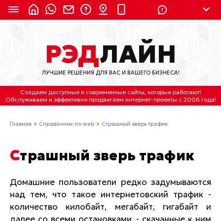
8 (924) 311-3435
РЭД
ЛАЙН
8 (800) 550-9899
(с 2:30 до 11:30 по
Мск)
ЛУЧШИЕ РЕШЕНИЯ ДЛЯ ВАС И ВАШЕГО БИЗНЕСА!
Бесплатно по России
Создаем доступные и современные сайты
, которые работают!
(4212) 658-653
Обслуживаем
и
эффективно продвигаем интернет-проекты
с 2006 года!
(4212) 637-673
Главная
Справочник по web
Страшный зверь трафик
Хабаровск, ул.Гамарника, 64
Страшный зверь трафик
Отдельный вход \ Левый торец здания
Пн-пт. с 9:30 до 18:30 (по Хбк)
Домашние пользователи редко задумываются
над тем, что такое интернетовский трафик -
info@lred.ru
количество килобайт, мегабайт, гигабайт и
Все контакты
далее со всеми остановками, - скачанные к ним