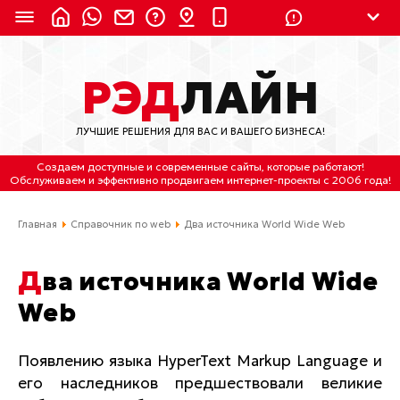
8 (924) 311-3435
РЭД
ЛАЙН
8 (800) 550-9899
(с 2:30 до 11:30 по
Мск)
ЛУЧШИЕ РЕШЕНИЯ ДЛЯ ВАС И ВАШЕГО БИЗНЕСА!
Бесплатно по России
Создаем доступные и современные сайты
, которые работают!
(4212) 658-653
Обслуживаем
и
эффективно продвигаем интернет-проекты
с 2006 года!
(4212) 637-673
Главная
Справочник по web
Два источника World Wide Web
Хабаровск, ул.Гамарника, 64
Два источника World Wide
Отдельный вход \ Левый торец здания
Web
Пн-пт. с 9:30 до 18:30 (по Хбк)
info@lred.ru
Появлению языка HyperText Markup Language и
его наследников предшествовали великие
Все контакты