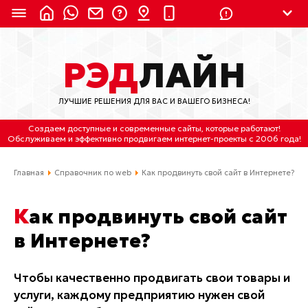
8 (924) 311-3435
РЭД
ЛАЙН
8 (800) 550-9899
(с 2:30 до 11:30 по
Мск)
ЛУЧШИЕ РЕШЕНИЯ ДЛЯ ВАС И ВАШЕГО БИЗНЕСА!
Бесплатно по России
Создаем доступные и современные сайты
, которые работают!
(4212) 658-653
Обслуживаем
и
эффективно продвигаем интернет-проекты
с 2006 года!
(4212) 637-673
Главная
Справочник по web
Как продвинуть свой сайт в Интернете?
Хабаровск, ул.Гамарника, 64
Как продвинуть свой сайт
Отдельный вход \ Левый торец здания
в Интернете?
Пн-пт. с 9:30 до 18:30 (по Хбк)
info@lred.ru
Чтобы качественно продвигать свои товары и
услуги, каждому предприятию нужен свой
Все контакты