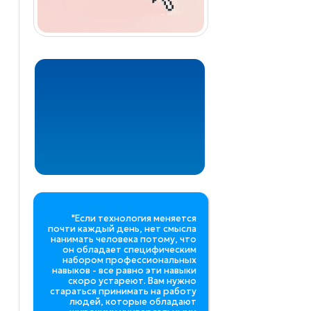
"Если технология меняется
почти каждый день, нет смысла
нанимать человека потому, что
он обладает специфическим
набором профессиональных
навыков - все равно эти навыки
скоро устареют. Вам нужно
стараться принимать на работу
людей, которые обладают