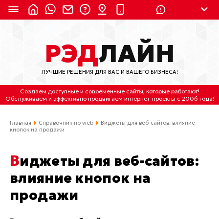
8 (924) 311-3435
РЭД
ЛАЙН
8 (800) 550-9899
(с 2:30 до 11:30 по
Мск)
ЛУЧШИЕ РЕШЕНИЯ ДЛЯ ВАС И ВАШЕГО БИЗНЕСА!
Бесплатно по России
Создаем доступные и современные сайты
, которые работают!
(4212) 658-653
Обслуживаем
и
эффективно продвигаем интернет-проекты
с 2006 года!
(4212) 637-673
Главная
Справочник по web
Виджеты для веб-сайтов: влияние
кнопок на продажи
Хабаровск, ул.Гамарника, 64
Виджеты для веб-сайтов:
Отдельный вход \ Левый торец здания
Пн-пт. с 9:30 до 18:30 (по Хбк)
влияние кнопок на
продажи
info@lred.ru
Все контакты