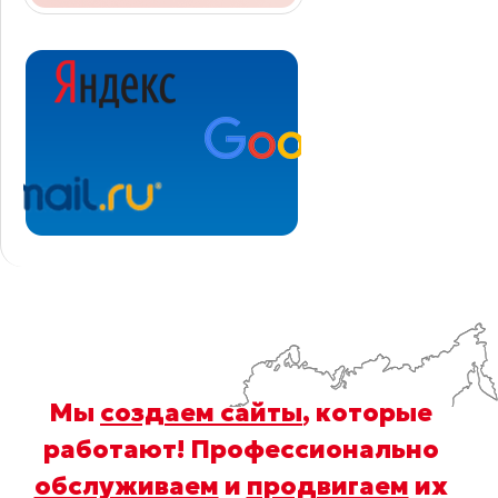
Мы
создаем сайты
, которые
работают! Профессионально
обслуживаем
и
продвигаем
их