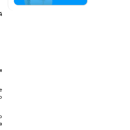
й
я
е
о
о
а