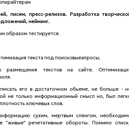
опирайтерам
ей, писем, пресс-релизов. Разработка творческо
едложений, нейминг.
ым образом тестируется.
оптимизация текста под поисковыеапросы,
ры размещения текстов на сайте. Оптимизаци
ноля.
апмсать его в достаточном обьеме, не больше - н
бой не только информационный смысл но, был легк
лотность ключевых слов.
информацию сухим, мертвым сленгом, необходим
ые "живые" речетативные обороты. Помимо списк