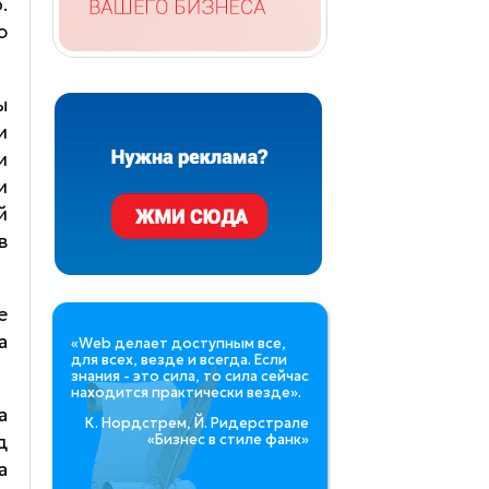
.
ю
ы
и
и
и
й
в
е
а
«Web делает доступным все,
для всех, везде и всегда. Если
знания - это сила, то сила сейчас
находится практически везде».
а
К. Нордстрем, Й. Ридерстрале
д
«Бизнес в стиле фанк»
а