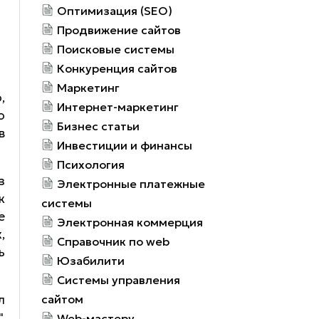
Оптимизация (SEO)
Продвижение сайтов
Поисковые системы
Конкуренция сайтов
Маркетинг
,
Интернет-маркетинг
о
Бизнес статьи
в
Инвестиции и финансы
Психология
з
Электронные платежные
к
системы
е
Электронная коммерция
,
Справочник по web
ь
Юзабилити
Системы управления
л
сайтом
,
Web-мастеру