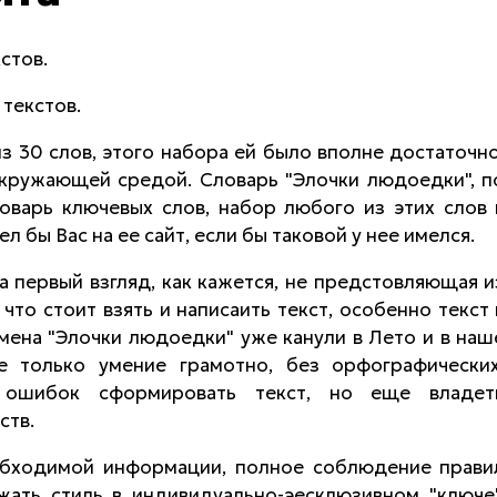
стов.
 текстов.
з 30 слов, этого набора ей было вполне достаточно
окружающей средой. Словарь "Элочки людоедки", п
ловарь ключевых слов, набор любого из этих слов 
бы Вас на ее сайт, если бы таковой у нее имелся.
а первый взгляд, как кажется, не предстовляющая и
 что стоит взять и написаить текст, особенно текст 
емена "Элочки людоедки" уже канули в Лето и в наш
е только умение грамотно, без орфографических
их ошибок сформировать текст, но еще владет
ств.
обходимой информации, полное соблюдение прави
жать стиль в индивидуально-эесклюзивном "ключе"