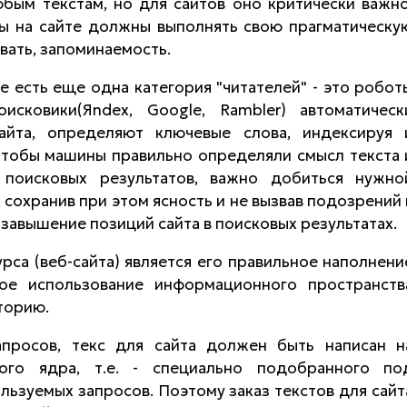
бым текстам, но для сайтов оно критически важно
сты на сайте должны выполнять свою прагматическу
вать, запоминаемость.
те есть еще одна категория "читателей" - это робот
сковики(Яndex, Google, Rambler) автоматическ
айта, определяют ключевые слова, индексируя 
 Чтобы машины правильно определяли смысл текста 
 поисковых результатов, важно добиться нужно
 сохранив при этом ясность и не вызвав подозрений 
м завышение позиций сайта в поисковых результатах.
рса (веб-сайта) является его правильное наполнени
ое использование информационного пространств
торию.
просов, текс для сайта должен быть написан н
кого ядра, т.е. - специально подобранного по
ьзуемых запросов. Поэтому заказ текстов для сайт