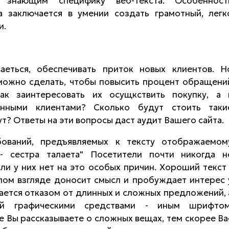
 знающим специфику веб-текста. Особенност
а заключается в умении создать грамотный, легк
и.
аеться, обеспечивать приток новых клиентов. Н
 можно сделать, чтобы повысить процент обращени
ак заинтересовать их осущкствить покупку, а 
янными клиентами? Сколько будут стоить таки
т? Ответы на эти вопросы даст аудит Вашего сайта.
бований, предъявляемых к тексту отображаемом
 - сестра талаета" Посетители почти никогда н
сли у них нет на это особых причин. Хороший текст 
глом взгляде доносит смысл и пробуждает интерес 
гается отказом от длинных и сложных предложений, 
й графическими средствами - иным шрифтом
 Вы рассказываете о сложных вещах, тем скорее Ва