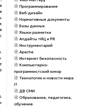
я
Программирование
я
Веб-дизайн
ь
Нормативные документы
х
Базы данных
я
Языки разметки
с
Апдейты тИЦ и PR
Инструментарий
.
Apache
.
Интернет безопасность
е
Компьютерно-
е
программистский юмор
Технологии и новости мира
IT
ДВ СМИ
,
Образование, педагогика,
ь
обучение