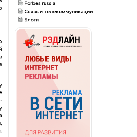
ь
Forbes russia
о
Связь и телекоммуникации
Блоги
о
й
в
е
у
е
-
у
а
,
с