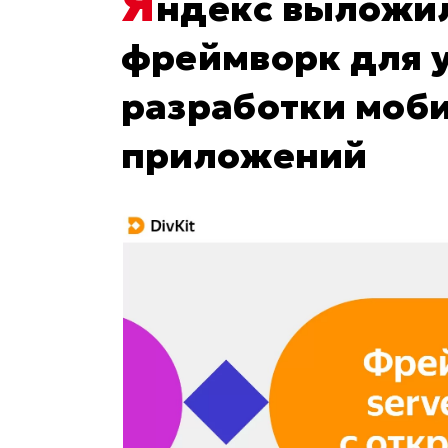
Я
ндекс выложил
фреймворк для 
разработки моб
приложений