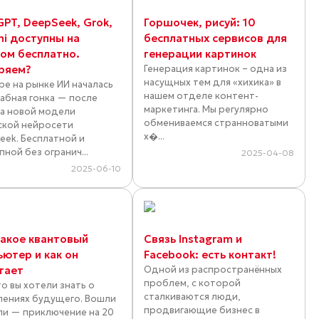
GPT, DeepSeek, Grok,
Горшочек, рисуй: 10
ni доступны на
бесплатных сервисов для
ком бесплатно.
генерации картинок
ряем?
Генерация картинок – одна из
насущных тем для «хихика» в
аре на рынке ИИ началась
нашем отделе контент-
абная гонка — после
маркетинга. Мы регулярно
а новой модели
обмениваемся странноватыми
ской нейросети
х�...
eek. Бесплатной и
ной без огранич...
2025-04-08
2025-06-10
такое квантовый
Связь Instagram и
ьютер и как он
Facebook: есть контакт!
тает
Одной из распространённых
проблем, с которой
то вы хотели знать о
сталкиваются люди,
лениях будущего. Вошли
продвигающие бизнес в
ли — приключение на 20