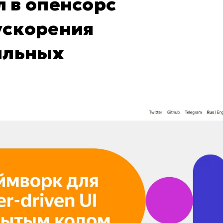
 в опенсорс
ускорения
ильных