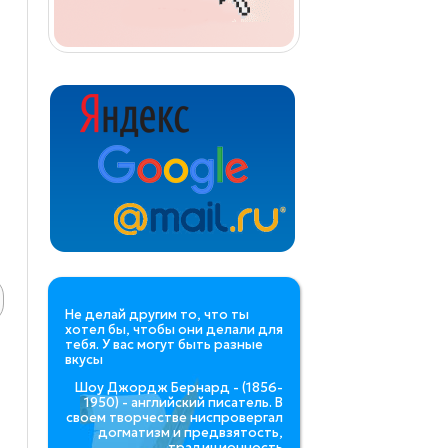
Не делай другим то, что ты
хотел бы, чтобы они делали для
тебя. У вас могут быть разные
вкусы
Шоу Джордж Бернард - (1856-
1950) - английский писатель. В
своем творчестве ниспровергал
догматизм и предвзятость,
традиционность