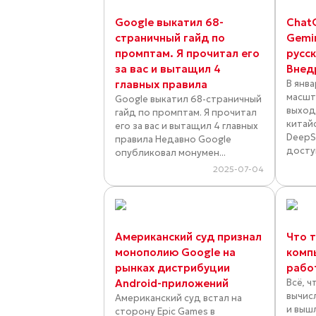
Google выкатил 68-
Chat
страничный гайд по
Gemi
промптам. Я прочитал его
русс
за вас и вытащил 4
Внед
главных правила
В янв
масшт
Google выкатил 68-страничный
выход
гайд по промптам. Я прочитал
китай
его за вас и вытащил 4 главных
DeepS
правила Недавно Google
доступ
опубликовал монумен...
2025-07-04
Американский суд признал
Что 
монополию Google на
комп
рынках дистрибуции
рабо
Android-приложений
Всё, ч
вычис
Американский суд встал на
и выш
сторону Epic Games в