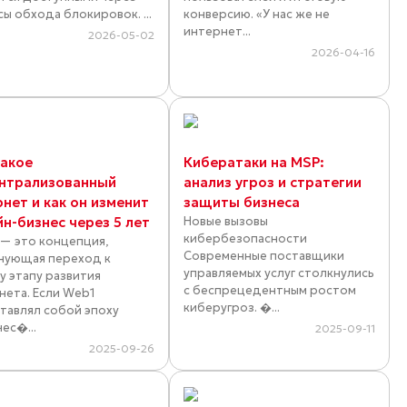
сы обхода блокировок. ...
конверсию. «У нас же не
интернет...
2026-05-02
2026-04-16
такое
Кибератаки на MSP:
нтрализованный
анализ угроз и стратегии
нет и как он изменит
защиты бизнеса
н-бизнес через 5 лет
Новые вызовы
кибербезопасности
— это концепция,
Современные поставщики
нующая переход к
управляемых услуг столкнулись
у этапу развития
с беспрецедентным ростом
нета. Если Web1
киберугроз. �...
тавлял собой эпоху
ес�...
2025-09-11
2025-09-26