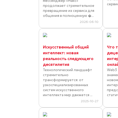
мессенджер «Макс»
серви
продолжает стремительное
превращение из сервиса для
общения в полноценную �...
2026-06-10
Искусственный общий
Что 
интеллект: новая
деце
реальность следующего
интер
десятилетия
онлай
Технологический ландшафт
Web3 
стремительно
знаме
трансформируется: от
новом
узкоспециализированных
интер
систем искусственного
предс
интеллекта мир движется ...
статич
2025-10-27