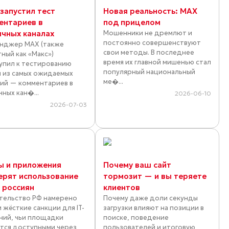
 запустил тест
Новая реальность: MAX
ентариев в
под прицелом
ичных каналах
Мошенники не дремлют и
постоянно совершенствуют
нджер MAX (также
свои методы. В последнее
тный как «Макс»)
время их главной мишенью стал
упил к тестированию
популярный национальный
 из самых ожидаемых
ме�...
ий — комментариев в
чных кан�...
2026-06-10
2026-07-03
ы и приложения
Почему ваш сайт
ерят использование
тормозит — и вы теряете
у россиян
клиентов
тельство РФ намерено
Почему даже доли секунды
 жёсткие санкции для IT-
загрузки влияют на позиции в
ний, чьи площадки
поиске, поведение
тся доступными через
пользователей и итоговую