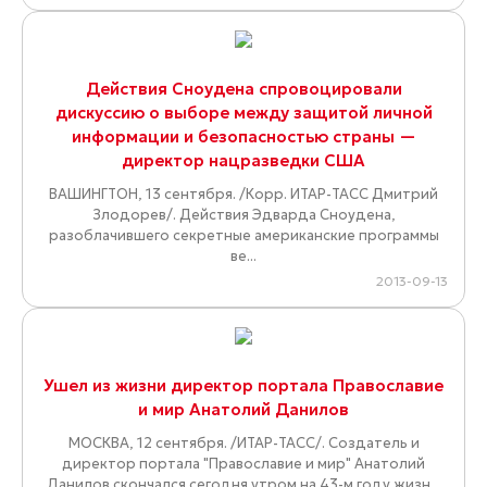
Действия Сноудена спровоцировали
дискуссию о выборе между защитой личной
информации и безопасностью страны —
директор нацразведки США
ВАШИНГТОН, 13 сентября. /Корр. ИТАР-ТАСС Дмитрий
Злодорев/. Действия Эдварда Сноудена,
разоблачившего секретные американские программы
ве...
2013-09-13
Ушел из жизни директор портала Православие
и мир Анатолий Данилов
МОСКВА, 12 сентября. /ИТАР-ТАСС/. Создатель и
директор портала "Православие и мир" Анатолий
Данилов скончался сегодня утром на 43-м году жизн...