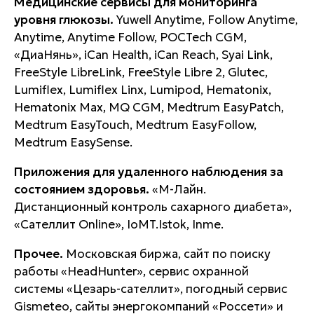
Медицинские сервисы для мониторинга
уровня глюкозы.
Yuwell Anytime, Follow Anytime,
Anytime, Anytime Follow, POCTech CGM,
«ДиаНянь», iCan Health, iCan Reach, Syai Link,
FreeStyle LibreLink, FreeStyle Libre 2, Glutec,
Lumiflex, Lumiflex Linx, Lumipod, Hematonix,
Hematonix Max, MQ CGM, Medtrum EasyPatch,
Medtrum EasyTouch, Medtrum EasyFollow,
Medtrum EasySense.
Приложения для удаленного наблюдения за
состоянием здоровья.
«М-Лайн.
Дистанционный контроль сахарного диабета»,
«Сателлит Online», IoMT.Istok, Inme.
Прочее.
Московская биржа, сайт по поиску
работы «HeadHunter», сервис охранной
системы «Цезарь-сателлит», погодный сервис
Gismeteo, сайты энергокомпаний «Россети» и