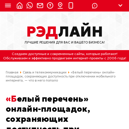
8 (924) 311-3435
РЭД
ЛАЙН
8 (800) 550-9899
(с 2:30 до 11:30 по
Мск)
ЛУЧШИЕ РЕШЕНИЯ ДЛЯ ВАС И ВАШЕГО БИЗНЕСА!
Бесплатно по России
Создаем доступные и современные сайты
, которые работают!
(4212) 658-653
Обслуживаем
и
эффективно продвигаем интернет-проекты
с 2006 года!
(4212) 637-673
Главная
Связь и телекоммуникации
«Белый перечень» онлайн-
площадок, сохраняющих доступность при отключении мобильного
интернета, — что в него попало
Хабаровск, ул.Гамарника, 64
Отдельный вход \ Левый торец здания
«Белый перечень»
Пн-пт. с 9:30 до 18:30 (по Хбк)
онлайн-площадок,
info@lred.ru
сохраняющих
Все контакты