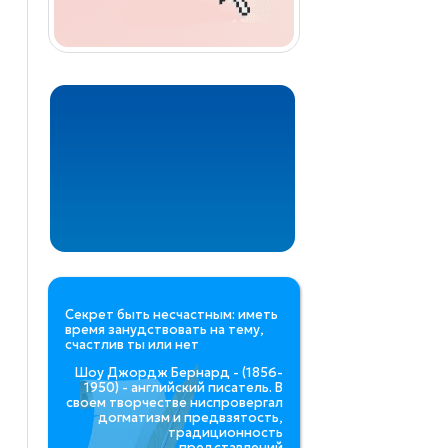
Секрет быть несчастным: иметь
время занудствовать на тему,
счастлив ты или нет
Шоу Джордж Бернард - (1856-
1950) - английский писатель. В
своем творчестве ниспровергал
догматизм и предвзятость,
традиционность
представлений