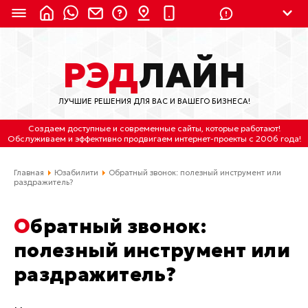
8 (924) 311-3435
РЭД
ЛАЙН
8 (800) 550-9899
(с 2:30 до 11:30 по
Мск)
ЛУЧШИЕ РЕШЕНИЯ ДЛЯ ВАС И ВАШЕГО БИЗНЕСА!
Бесплатно по России
Создаем доступные и современные сайты
, которые работают!
(4212) 658-653
Обслуживаем
и
эффективно продвигаем интернет-проекты
с 2006 года!
(4212) 637-673
Главная
Юзабилити
Обратный звонок: полезный инструмент или
раздражитель?
Хабаровск, ул.Гамарника, 64
Обратный звонок:
Отдельный вход \ Левый торец здания
Пн-пт. с 9:30 до 18:30 (по Хбк)
полезный инструмент или
раздражитель?
info@lred.ru
Все контакты