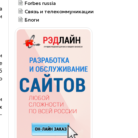
Forbes russia
а
Связь и телекоммуникации
и
Блоги
и
е
б
ю
и
х
−