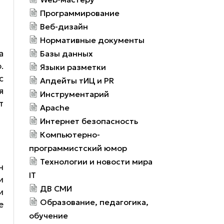
Программирование
Веб-дизайн
Нормативные документы
а
Базы данных
.
Языки разметки
с
Апдейты тИЦ и PR
я
Инструментарий
т
Apache
Интернет безопасность
Компьютерно-
программистский юмор
Технологии и новости мира
н
IT
и
ДВ СМИ
и
Образование, педагогика,
е
обучение