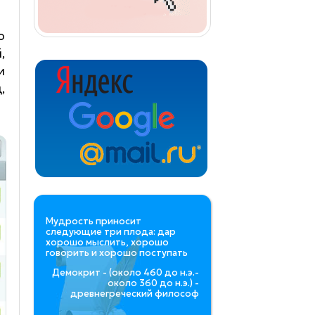
о
,
и
,
Мудрость приносит
следующие три плода: дар
хорошо мыслить, хорошо
говорить и хорошо поступать
Демокрит - (около 460 до н.э.-
около 360 до н.э.) -
древнегреческий философ