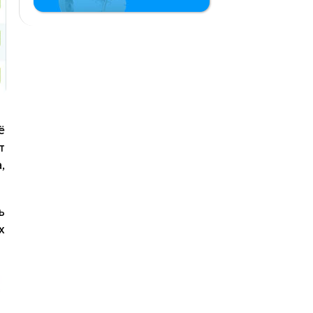
ё
т
,
ь
х