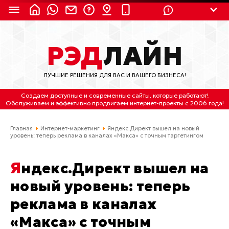
8 (924) 311-3435
РЭД
ЛАЙН
8 (800) 550-9899
(с 2:30 до 11:30 по
Мск)
ЛУЧШИЕ РЕШЕНИЯ ДЛЯ ВАС И ВАШЕГО БИЗНЕСА!
Бесплатно по России
Создаем доступные и современные сайты
, которые работают!
(4212) 658-653
Обслуживаем
и
эффективно продвигаем интернет-проекты
с 2006 года!
(4212) 637-673
Главная
Интернет-маркетинг
Яндекс.Директ вышел на новый
уровень: теперь реклама в каналах «Макса» с точным таргетингом
Хабаровск, ул.Гамарника, 64
Яндекс.Директ вышел на
Отдельный вход \ Левый торец здания
Пн-пт. с 9:30 до 18:30 (по Хбк)
новый уровень: теперь
реклама в каналах
info@lred.ru
«Макса» с точным
Все контакты