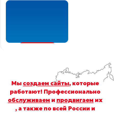
Мы
создаем сайты
, которые
работают! Профессионально
обслуживаем
и
продвигаем
их
, а также по всей России и