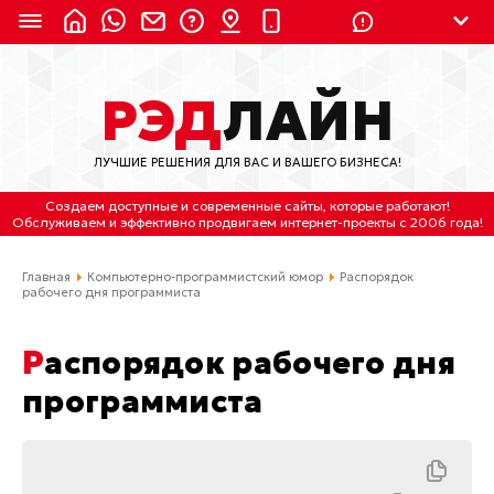
8 (924) 311-3435
РЭД
ЛАЙН
8 (800) 550-9899
(с 2:30 до 11:30 по
Мск)
ЛУЧШИЕ РЕШЕНИЯ ДЛЯ ВАС И ВАШЕГО БИЗНЕСА!
Бесплатно по России
Создаем доступные и современные сайты
, которые работают!
(4212) 658-653
Обслуживаем
и
эффективно продвигаем интернет-проекты
с 2006 года!
(4212) 637-673
Главная
Компьютерно-программистский юмор
Рaспорядок
рaбочего дня программиста
Хабаровск, ул.Гамарника, 64
Рaспорядок рaбочего дня
Отдельный вход \ Левый торец здания
Пн-пт. с 9:30 до 18:30 (по Хбк)
программиста
info@lred.ru
Все контакты