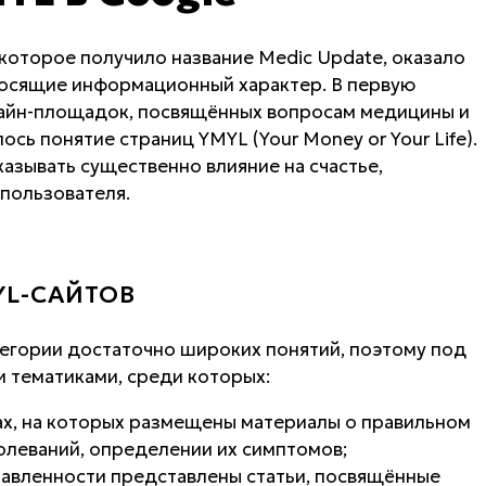
которое получило название Medic Update, оказало
носящие информационный характер. В первую
лайн-площадок, посвящённых вопросам медицины и
сь понятие страниц YMYL (Your Money or Your Life).
оказывать существенно влияние на счастье,
пользователя.
YL-САЙТОВ
категории достаточно широких понятий, поэтому под
и тематиками, среди которых:
ах, на которых размещены материалы о правильном
олеваний, определении их симптомов;
равленности представлены статьи, посвящённые