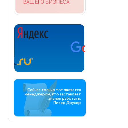
Сейчас только тот является
менеджером, кто заставляет
знания работать.
Питер Друкер