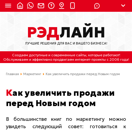
8 (924) 311-3435
РЭД
ЛАЙН
8 (800) 550-9899
(с 2:30 до 11:30 по
Мск)
ЛУЧШИЕ РЕШЕНИЯ ДЛЯ ВАС И ВАШЕГО БИЗНЕСА!
Бесплатно по России
Создаем доступные и современные сайты
, которые работают!
(4212) 658-653
Обслуживаем
и
эффективно продвигаем интернет-проекты
с 2006 года!
(4212) 637-673
Главная
Маркетинг
Как увеличить продажи перед Новым годом
Хабаровск, ул.Гамарника, 64
Как увеличить продажи
Отдельный вход \ Левый торец здания
перед Новым годом
Пн-пт. с 9:30 до 18:30 (по Хбк)
info@lred.ru
В большинстве книг по маркетингу можно
увидеть следующий совет: готовиться к
Все контакты