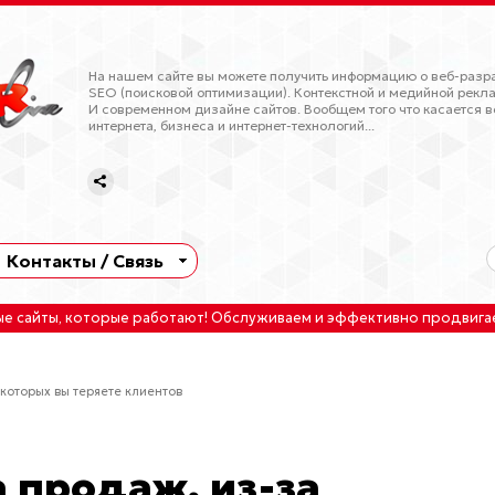
На нашем сайте вы можете получить информацию о веб-разра
SEO (поисковой оптимизации). Контекстной и медийной рекла
И современном дизайне сайтов. Вообщем того что касается в
интернета, бизнеса и интернет-технологий...
Контакты / Связь
ые сайты
, которые работают!
Обслуживаем
и
эффективно продвига
 которых вы теряете клиентов
 продаж, из-за