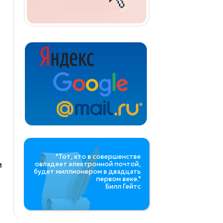
"Тот, кто в совершенстве
и
овладеет электронной почтой,
будет миллионером в двадцать
первом веке."
Билл Гейтс