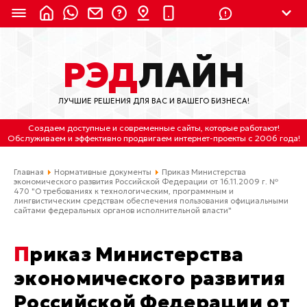
8 (924) 311-3435
РЭД
ЛАЙН
8 (800) 550-9899
(с 2:30 до 11:30 по
Мск)
ЛУЧШИЕ РЕШЕНИЯ ДЛЯ ВАС И ВАШЕГО БИЗНЕСА!
Бесплатно по России
Создаем доступные и современные сайты
, которые работают!
(4212) 658-653
Обслуживаем
и
эффективно продвигаем интернет-проекты
с 2006 года!
(4212) 637-673
Главная
Нормативные документы
Приказ Министерства
экономического развития Российской Федерации от 16.11.2009 г. №
470 "О требованиях к технологическим, программным и
лингвистическим средствам обеспечения пользования официальными
Хабаровск, ул.Гамарника, 64
сайтами федеральных органов исполнительной власти"
Отдельный вход \ Левый торец здания
Пн-пт. с 9:30 до 18:30 (по Хбк)
Приказ Министерства
info@lred.ru
экономического развития
Российской Федерации от
Все контакты