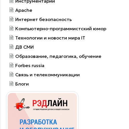
Инструментарий
Apache
Интернет безопасность
Компьютерно-программистский юмор
Технологии и новости мира IT
ДВ СМИ
Образование, педагогика, обучение
Forbes russia
Связь и телекоммуникации
Блоги