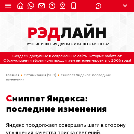
8 (924) 311-3435
РЭД
ЛАЙН
8 (800) 550-9899
(с 2:30 до 11:30 по
Мск)
ЛУЧШИЕ РЕШЕНИЯ ДЛЯ ВАС И ВАШЕГО БИЗНЕСА!
Бесплатно по России
Создаем доступные и современные сайты
, которые работают!
(4212) 658-653
Обслуживаем
и
эффективно продвигаем интернет-проекты
с 2006 года!
(4212) 637-673
Главная
Оптимизация (SEO)
Сниппет Яндекса: последние
изменения
Хабаровск, ул.Гамарника, 64
Сниппет Яндекса:
Отдельный вход \ Левый торец здания
Пн-пт. с 9:30 до 18:30 (по Хбк)
последние изменения
info@lred.ru
Яндекс продолжает совершать шаги в сторону
улучшения качества поиска сведений.
Все контакты