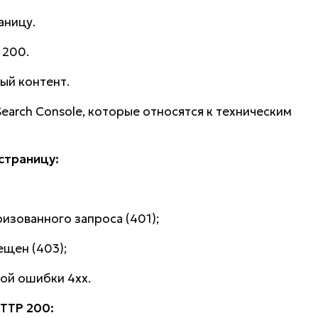
аницу.
 200.
ый контент.
earch Console, которые относятся к техническим
страницу:
изованного запроса (401);
ещен (403);
ой ошибки 4xx.
HTTP 200: