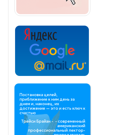
Постановка целей,
приближение к ним день за
днем и, наконец, их
достижение — это и есть ключ к
счастью
Трейси Брайан - - современный
американский
профессиональный лектор-
преподаватель