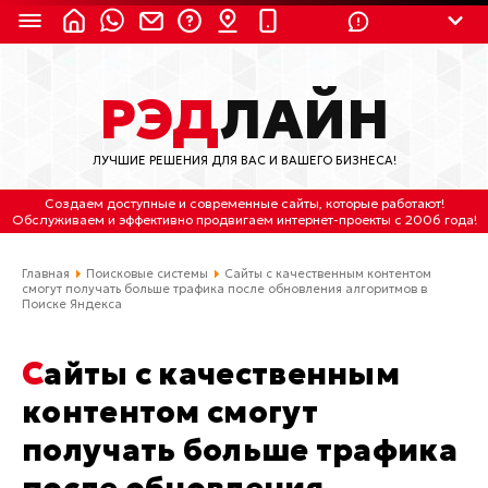
8 (924) 311-3435
РЭД
ЛАЙН
8 (800) 550-9899
(с 2:30 до 11:30 по
Мск)
ЛУЧШИЕ РЕШЕНИЯ ДЛЯ ВАС И ВАШЕГО БИЗНЕСА!
Бесплатно по России
Создаем доступные и современные сайты
, которые работают!
(4212) 658-653
Обслуживаем
и
эффективно продвигаем интернет-проекты
с 2006 года!
(4212) 637-673
Главная
Поисковые системы
Сайты с качественным контентом
смогут получать больше трафика после обновления алгоритмов в
Поиске Яндекса
Хабаровск, ул.Гамарника, 64
Отдельный вход \ Левый торец здания
Сайты с качественным
Пн-пт. с 9:30 до 18:30 (по Хбк)
контентом смогут
info@lred.ru
получать больше трафика
Все контакты