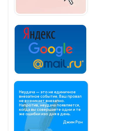
Неудача — это не единичное
внезапное событие. Ваш провал
не возникает внезапно.
Напротив, неудача появляется,
когда вы совершаете одни и те
же ошибки изо дня в день.
Джим Рон