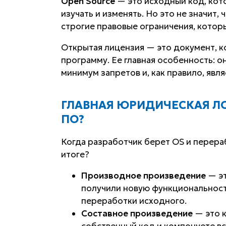
Open Source
— это исходный код, ко
изучать и изменять. Но это не значит, 
строгие правовые ограничения, котор
Открытая лицензия — это документ, 
программу. Ее главная особенность: о
минимум запретов и, как правило, явл
ГЛАВНАЯ ЮРИДИЧЕСКАЯ Л
ПО?
Когда разработчик берет OS и перераб
итоге?
Производное произведение
— эт
получили новую функциональность
переработки исходного.
Составное произведение
— это к