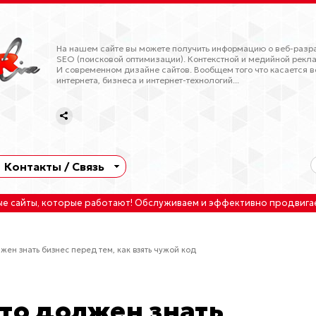
На нашем сайте вы можете получить информацию о веб-разра
SEO (поисковой оптимизации). Контекстной и медийной рекла
И современном дизайне сайтов. Вообщем того что касается в
интернета, бизнеса и интернет-технологий...
Контакты / Связь
ые сайты
, которые работают!
Обслуживаем
и
эффективно продвига
жен знать бизнес перед тем, как взять чужой код
что должен знать