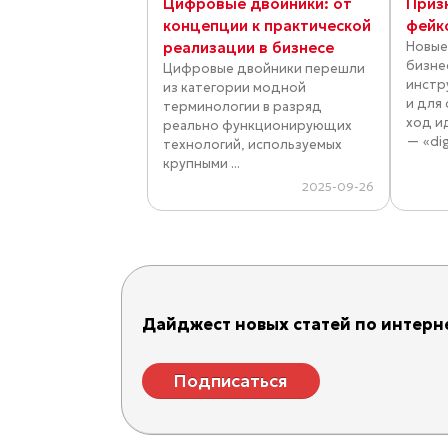
Цифровые двойники: от
Приз
концепции к практической
фейк
реализации в бизнесе
Новые
бизне
Цифровые двойники перешли
инстр
из категории модной
и для
терминологии в разряд
ход и
реально функционирующих
— «dig
технологий, используемых
крупными ...
2025-09-26
Дайджест новых статей по интерне
Подписаться