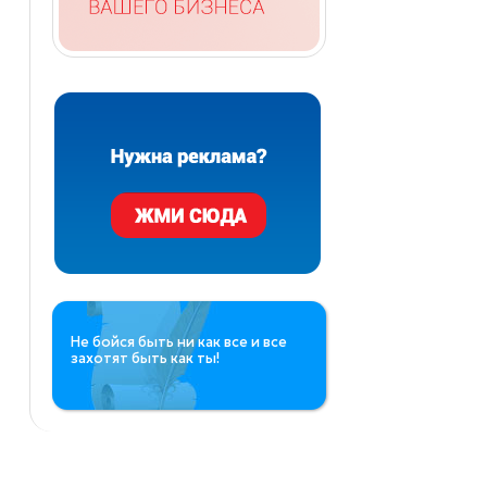
Не бойся быть ни как все и все
захотят быть как ты!