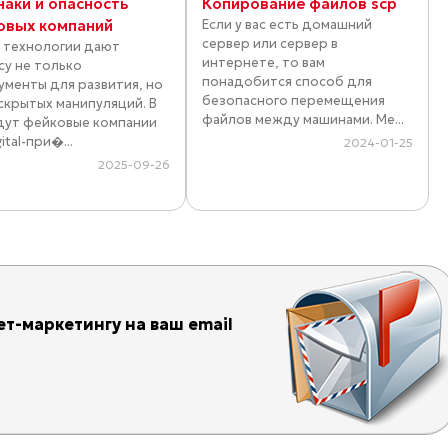
наки и опасность
Копирование файлов scp
овых компаний
Если у вас есть домашний
сервер или сервер в
 технологии дают
интернете, то вам
су не только
понадобится способ для
ументы для развития, но
безопасного перемещения
 скрытых манипуляций. В
файлов между машинами. Ме...
дут фейковые компании
ital-при�...
2024-01-25
2025-09-26
т-маркетингу на ваш email