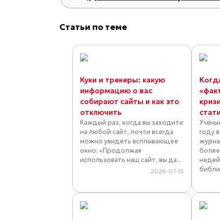
Статьи по теме
Куки и трекеры: какую
Когд
информацию о вас
«фак
собирают сайты и как это
криз
отключить
стат
Каждый раз, когда вы заходите
Учёны
на любой сайт, почти всегда
году 
можно увидеть всплывающее
журна
окно: «Продолжая
более
использовать наш сайт, вы да...
недей
библио
2026-07-15