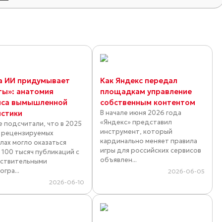
а ИИ придумывает
Как Яндекс передал
ты»: анатомия
площадкам управление
иса вымышленной
собственным контентом
истики
В начале июня 2026 года
«Яндекс» представил
е подсчитали, что в 2025
инструмент, который
в рецензируемых
кардинально меняет правила
лах могло оказаться
игры для российских сервисов
 100 тысяч публикаций с
объявлен...
ствительными
гра...
2026-06-05
2026-06-10