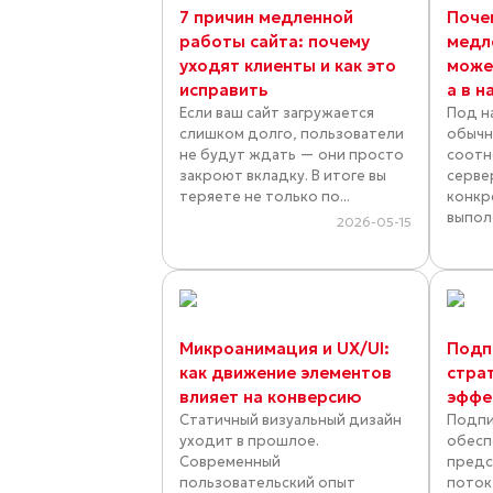
7 причин медленной
Поче
работы сайта: почему
медл
уходят клиенты и как это
может
исправить
а в н
Если ваш сайт загружается
Под н
слишком долго, пользователи
обычн
не будут ждать — они просто
соотн
закроют вкладку. В итоге вы
серве
теряете не только по...
конкр
выпол
2026-05-15
Микроанимация и UX/UI:
Подп
как движение элементов
страт
влияет на конверсию
эффе
Статичный визуальный дизайн
Подпи
уходит в прошлое.
обесп
Современный
предс
пользовательский опыт
поток