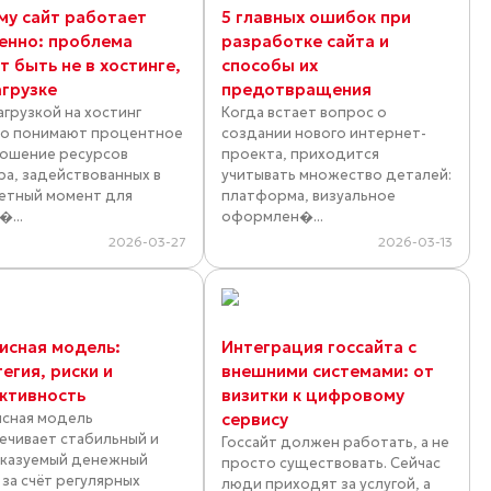
му сайт работает
5 главных ошибок при
енно: проблема
разработке сайта и
 быть не в хостинге,
способы их
агрузке
предотвращения
агрузкой на хостинг
Когда встает вопрос о
о понимают процентное
создании нового интернет-
ошение ресурсов
проекта, приходится
ра, задействованных в
учитывать множество деталей:
етный момент для
платформа, визуальное
�...
оформлен�...
2026-03-27
2026-03-13
исная модель:
Интеграция госсайта с
егия, риски и
внешними системами: от
ктивность
визитки к цифровому
сная модель
сервису
ечивает стабильный и
Госсайт должен работать, а не
казуемый денежный
просто существовать. Сейчас
 за счёт регулярных
люди приходят за услугой, а