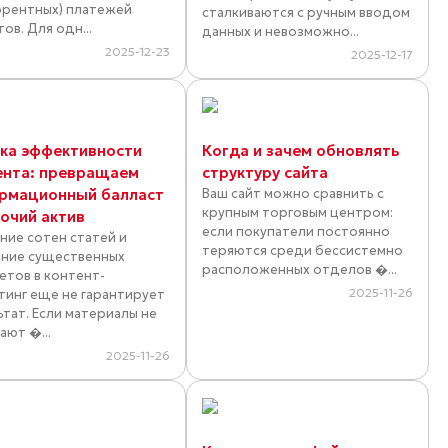
ррентных) платежей
сталкиваются с ручным вводом
ов. Для одн...
данных и невозможно...
2025-12-23
2025-12-17
ка эффективности
Когда и зачем обновлять
ента: превращаем
структуру сайта
рмационный балласт
Ваш сайт можно сравнить с
крупным торговым центром:
бочий актив
если покупатели постоянно
ние сотен статей и
теряются среди бессистемно
ние существенных
расположенных отделов �...
тов в контент-
2025-11-26
тинг еще не гарантирует
ьтат. Если материалы не
ают �...
2025-11-26