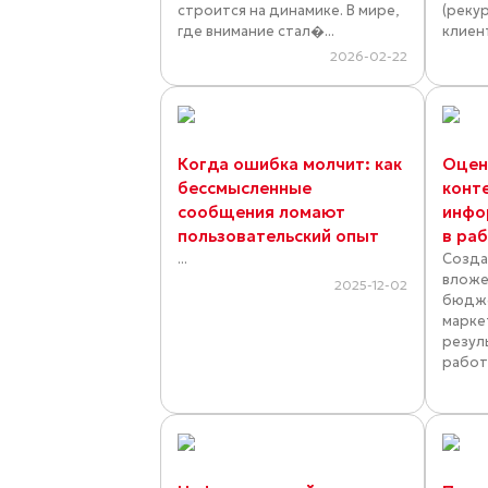
строится на динамике. В мире,
(реку
где внимание стал�...
клиент
2026-02-22
Когда ошибка молчит: как
Оцен
бессмысленные
конт
сообщения ломают
инфо
пользовательский опыт
в ра
...
Созда
вложе
2025-12-02
бюдже
марке
резул
работ