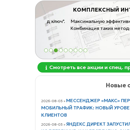
ЛЮЧ"!
КОМПЛЕКСНЫЙ ИНТЕРНЕТ
говли) "под ключ".
Максимальную эффективность дает
блей
Комбинация таких методов и назы
от 1
1
2
3
4
5
6
7
8
9
Смотреть все акции и спец. 
Новые с
МЕССЕНДЖЕР «МАКС» ПЕ
2026-08-03 »
МОБИЛЬНЫЙ ТРАФИК: НОВЫЙ УРОВ
КЛИЕНТОВ
ЯНДЕКС ДИРЕКТ ЗАПУСТИ
2026-08-03 »