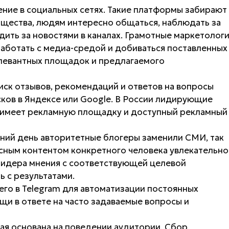
жение в социальных сетях. Такие платформы забирают
бщества, людям интересно общаться, наблюдать за
дить за новостями в каналах. Грамотные маркетолог
аботать с медиа-средой и добиваться поставленных
левантных площадок и предлагаемого
иск отзывов, рекомендаций и ответов на вопросы
сков в Яндексе или Google. В России лидирующие
у имеет рекламную площадку и доступный рекламный
яшний день авторитетные блогеры заменили СМИ, так
сным контентом конкретного человека увлекательно
идера мнения с соответствующей целевой
ь с результатами.
его в Telegram для автоматизации постоянных
щи в ответе на часто задаваемые вопросы и
рая основана на поведении аудитории. Сбор