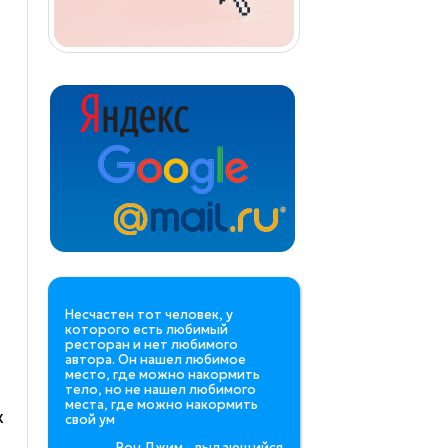
Несчастен тот человек, у
которого есть любимый
ресторан и нет любимого
автора. Он нашел любимое
место, где можно накормить
тело, но не нашел любимого
места, где можно накормить
х
свой ум
Рон Джим - выдающийся