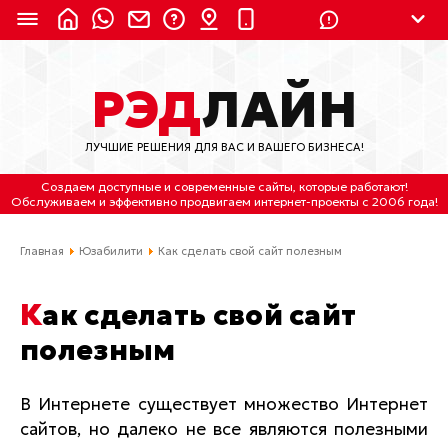
8 (924) 311-3435
РЭД
ЛАЙН
8 (800) 550-9899
(с 2:30 до 11:30 по
Мск)
ЛУЧШИЕ РЕШЕНИЯ ДЛЯ ВАС И ВАШЕГО БИЗНЕСА!
Бесплатно по России
Создаем доступные и современные сайты
, которые работают!
(4212) 658-653
Обслуживаем
и
эффективно продвигаем интернет-проекты
с 2006 года!
(4212) 637-673
Главная
Юзабилити
Как сделать свой сайт полезным
Хабаровск, ул.Гамарника, 64
Как сделать свой сайт
Отдельный вход \ Левый торец здания
полезным
Пн-пт. с 9:30 до 18:30 (по Хбк)
info@lred.ru
В Интернете существует множество Интернет
сайтов, но далеко не все являются полезными
Все контакты