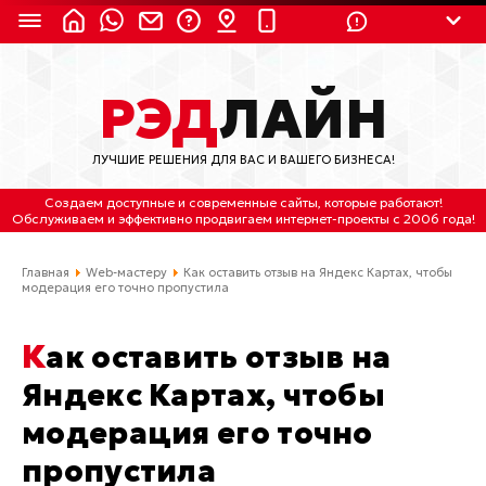
8 (924) 311-3435
РЭД
ЛАЙН
8 (800) 550-9899
(с 2:30 до 11:30 по
Мск)
ЛУЧШИЕ РЕШЕНИЯ ДЛЯ ВАС И ВАШЕГО БИЗНЕСА!
Бесплатно по России
Создаем доступные и современные сайты
, которые работают!
(4212) 658-653
Обслуживаем
и
эффективно продвигаем интернет-проекты
с 2006 года!
(4212) 637-673
Главная
Web-мастеру
Как оставить отзыв на Яндекс Картах, чтобы
модерация его точно пропустила
Хабаровск, ул.Гамарника, 64
Как оставить отзыв на
Отдельный вход \ Левый торец здания
Пн-пт. с 9:30 до 18:30 (по Хбк)
Яндекс Картах, чтобы
модерация его точно
info@lred.ru
пропустила
Все контакты